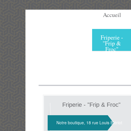
Accueil
Friperie -
"Frip &
Froc"
Friperie - "Frip & Froc"
Notre boutique, 18 rue Louis Blériot