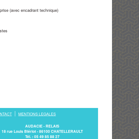
eprise (avec encadrant technique)
stes
NTACT
MENTIONS LEGALES
AUDACIE - RELAIS
18 rue Louis Blériot - 86100 CHATELLERAULT
Tél. : 05 49 85 88 27